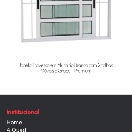
Janela Travessa em Alumínio Branco com 2 folhas
Móveis e Grade – Premium
Institucional
Home
A Quad