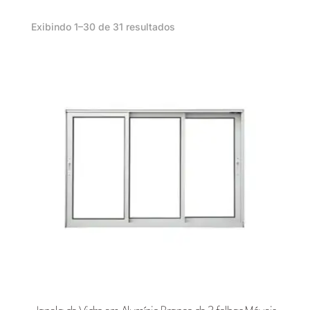
Classificado
Exibindo 1–30 de 31 resultados
por
mais
recente