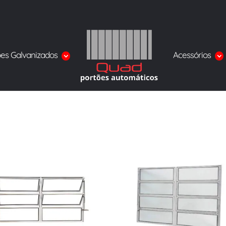
ões Galvanizados
Acessórios