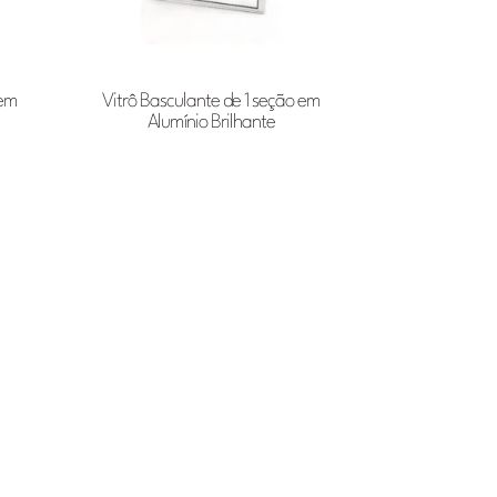
 em
Vitrô Basculante de 1 seção em
Alumínio Brilhante