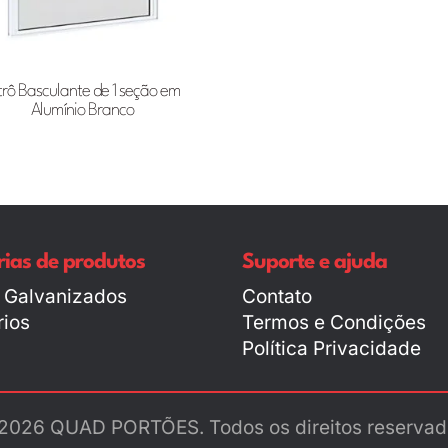
trô Basculante de 1 seção em
Alumínio Branco
ias de produtos
Suporte e ajuda
 Galvanizados
Contato
ios
Termos e Condições
Política Privacidade
2026 QUAD PORTÕES. Todos os direitos reservad