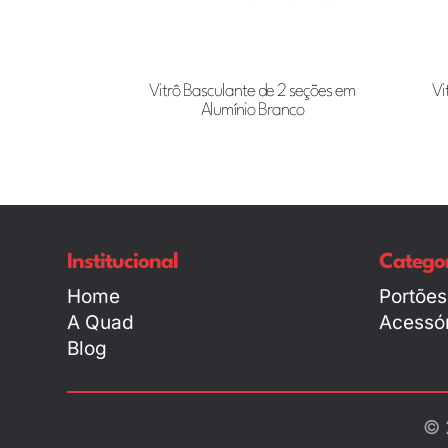
Vitrô Basculante de 2 seções em
Vi
Alumínio Branco
Institucional
Categor
Home
Portões
A Quad
Acessór
Blog
© 