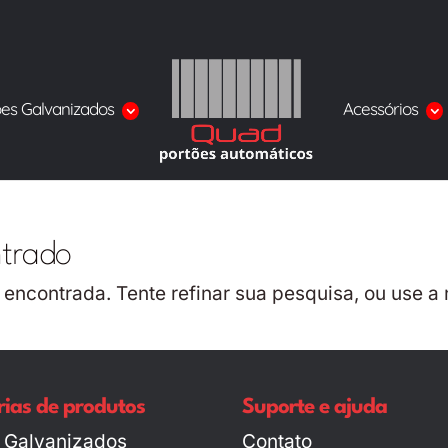
ões Galvanizados
Acessórios
ntrado
i encontrada. Tente refinar sua pesquisa, ou use
ias de produtos
Suporte e ajuda
 Galvanizados
Contato