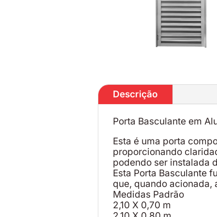
Descrição
Porta Basculante em Alu
Esta é uma porta compo
proporcionando claridad
podendo ser instalada d
Esta Porta Basculante f
que, quando acionada, a
Medidas Padrão
2,10 X 0,70 m
2,10 X 0,80 m