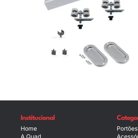
Institucional
Categor
Home
Portões
A Quad
Acessór