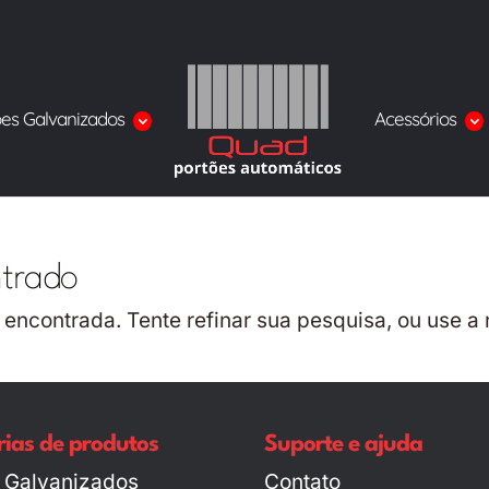
ões Galvanizados
Acessórios
ntrado
i encontrada. Tente refinar sua pesquisa, ou use
ias de produtos
Suporte e ajuda
 Galvanizados
Contato