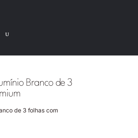
Pesquisar
produtos
umínio Branco de 3
emium
anco de 3 folhas com