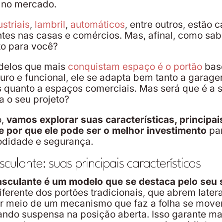
s no mercado.
striais
,
lambril
,
automáticos
, entre outros, estão 
tes nas casas e comércios. Mas, afinal, como sab
to para você?
elos que mais
conquistam espaço é o portão
basc
guro e funcional, ele se adapta bem tanto a garage
s quanto a espaços comerciais. Mas será que é a 
ra o seu projeto?
o,
vamos explorar suas características, principai
e por que ele pode ser o melhor investimento
pa
didade e segurança.
culante: suas principais características
asculante é um modelo que se destaca pelo seu 
ferente dos portões tradicionais, que abrem later
r meio de um mecanismo que faz a folha se move
icando suspensa na posição aberta. Isso garante ma