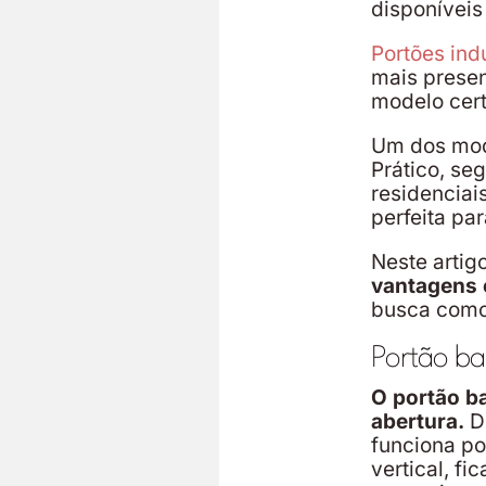
disponívei
Portões indu
mais presen
modelo cer
Um dos mod
Prático, se
residenciai
perfeita pa
Neste artig
vantagens 
busca como
Portão bas
O portão b
abertura.
Di
funciona po
vertical, f