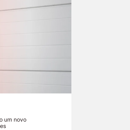
do um novo
ões