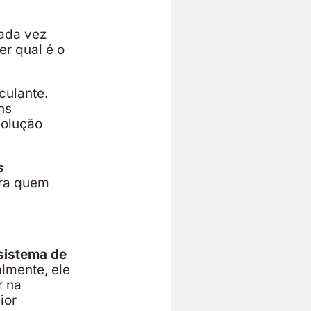
cada vez
er qual é o
ulante.
ns
solução
s
ra quem
sistema de
almente, ele
r na
ior