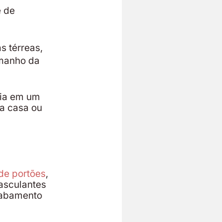
e de
 térreas,
amanho da
cia em um
ua casa ou
de portões
,
asculantes
cabamento