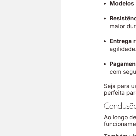
Modelos 
Resistênc
maior dur
Entrega r
agilidade
Pagamento
com segu
Seja para u
perfeita pa
Conclusã
Ao longo de
funcionamen