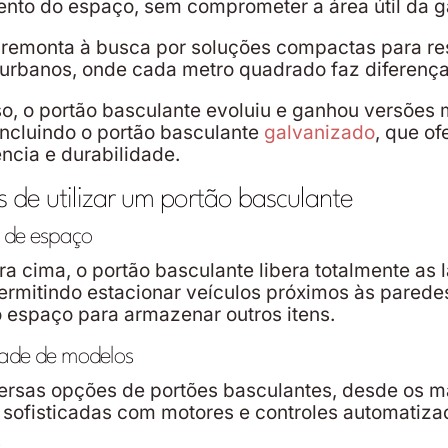
nto do espaço, sem comprometer a área útil da 
remonta à busca por soluções compactas para re
urbanos, onde cada metro quadrado faz diferenç
sso, o portão basculante evoluiu e ganhou versões 
ncluindo o portão basculante
galvanizado
, que of
ência e durabilidade.
 de utilizar um portão basculante
 de espaço
ra cima, o portão basculante libera totalmente as l
ermitindo estacionar veículos próximos às pared
o espaço para armazenar outros itens.
dade de modelos
ersas opções de portões basculantes, desde os m
 sofisticadas com motores e controles automatiza