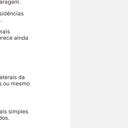
garagem.
sidências
a.
mais
erece ainda
aterais da
es ou mesmo
ais simples
dos.