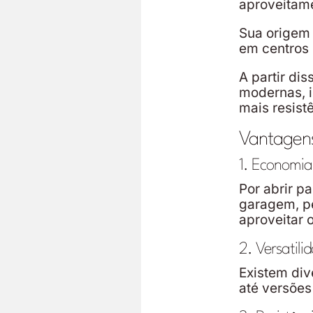
aproveitame
Sua origem 
em centros 
A partir di
modernas, i
mais resist
Vantagens
1. Economia
Por abrir pa
garagem, p
aproveitar 
2. Versatili
Existem div
até versões