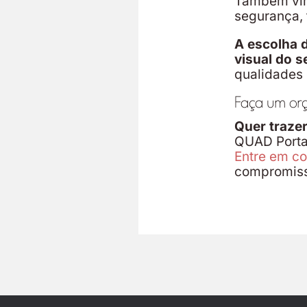
Também vim
segurança, 
A escolha d
visual do s
qualidades
Faça um or
Quer trazer
QUAD Portas
Entre em c
compromiss