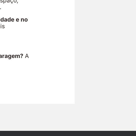
espaço,
.
idade e no
is
 garagem?
A