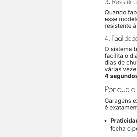
3. Resistên
Quando fabr
esse modelo
resistente 
4. Facilida
O sistema b
facilita o d
dias de chu
várias veze
4 segundos
Por que e
Garagens ex
é exatament
Praticida
fecha o p