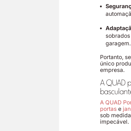
Seguranç
automação
Adaptaçã
sobrados
garagem.
Portanto, s
único produ
empresa.
A QUAD po
basculan
A QUAD Por
portas
e
ja
sob medida,
impecável.