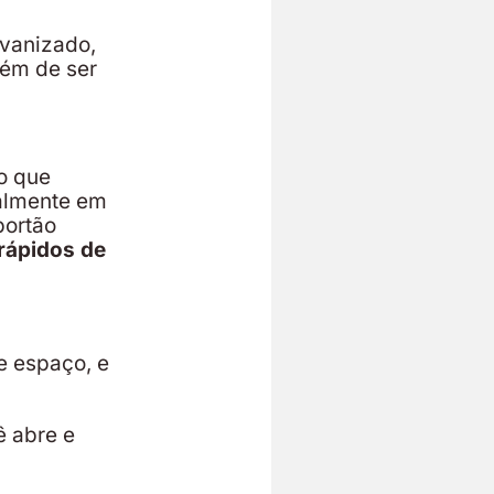
lvanizado,
lém de ser
 o que
palmente em
portão
rápidos de
e espaço, e
 abre e