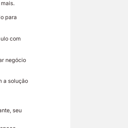
 mais.
do para
aulo com
ar negócio
m a solução
ante, seu